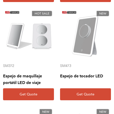
HOT SALE
NEW
SM372
SM473
Espejo de maquillaje
Espejo de tocador LED
portátil LED de viaje
Get Quote
Get Quote
NEW
NEW