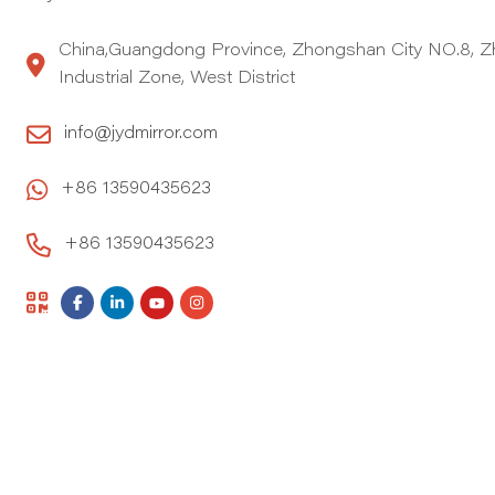
China,Guangdong Province, Zhongshan City NO.8, Z
Industrial Zone, West District
info@jydmirror.com
+86 13590435623
+86 13590435623