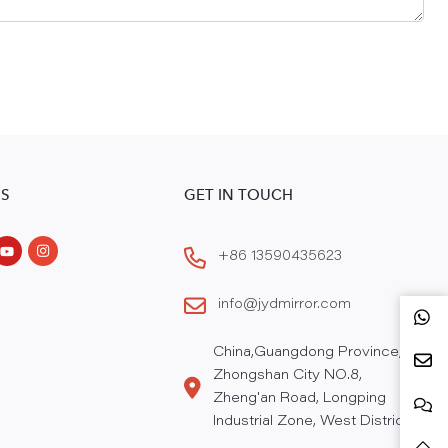
S
GET IN TOUCH
+86 13590435623
info@jydmirror.com
China,Guangdong Province,
Zhongshan City NO.8,
Zheng'an Road, Longping
Industrial Zone, West District