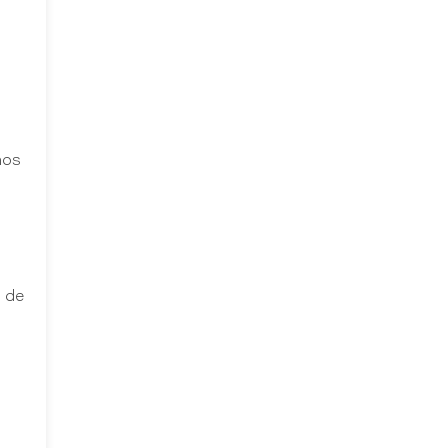
nos
l de