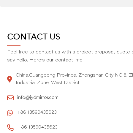
CONTACT US
Feel free to contact us with a project proposal, quote o
,
say hello. Here
s our contact info.
China,Guangdong Province, Zhongshan City NO.8, Z
Industrial Zone, West District
info@jydmirror.com
+86 13590435623
+86 13590435623