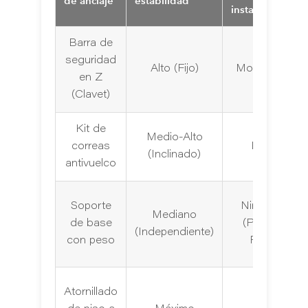
de anclaje
estabilidad
instalación
Barra de
seguridad
Alto (Fijo)
Moderado
en Z
(Clavet)
Kit de
Medio-Alto
correas
Bajo
(Inclinado)
antivuelco
Soporte
Ninguno
Mediano
de base
(Plug &
(Independiente)
con peso
Play)
Atornillado