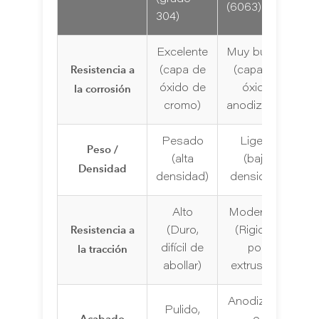
(6063)
304)
Excelente
Muy bueno
Resistencia a
(capa de
(capa de
la corrosión
óxido de
óxido
cromo)
anodizado)
Pesado
Ligero
Peso /
(alta
(baja
Densidad
densidad)
densidad)
Alto
Moderado
Resistencia a
(Duro,
(Rigidez
la tracción
difícil de
por
abollar)
extrusión)
Anodizado
Pulido,
Acabado