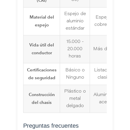
(CRI)
Espejo de
Material del
Espejo plateado
aluminio
espejo
cobre (anticorro
estándar
15.000 -
Vida útil del
20.000
Más de 50.000 
conductor
horas
Certificaciones
Básico o
Listado UL/ETL
de seguridad
Ninguno
clasificación I
Plástico o
Construcción
Aluminio anodiz
metal
del chasis
acero inoxidab
delgado
Preguntas frecuentes