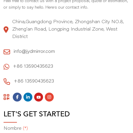
Feel free to contact us with a project proposal, quote or estimation,
,
or simply to say hello. Here
s our contact info.
China,Guangdong Province, Zhongshan City NO.8,
Zheng'an Road, Longping Industrial Zone, West
District
info@jydmirror.com
+86 13590435623
+86 13590435623
LET'S GET STARTED
Nombre
(*)