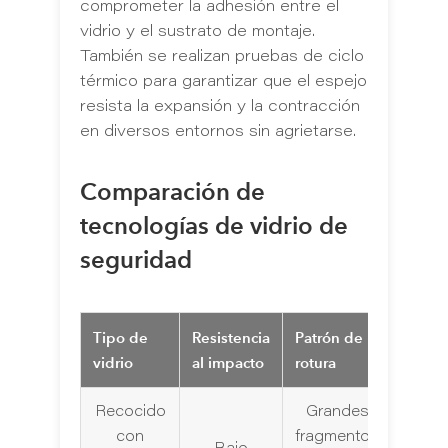
comprometer la adhesión entre el
vidrio y el sustrato de montaje.
También se realizan pruebas de ciclo
térmico para garantizar que el espejo
resista la expansión y la contracción
en diversos entornos sin agrietarse.
Comparación de
tecnologías de vidrio de
seguridad
Tipo de
Resistencia
Patrón de
Aplica
vidrio
al impacto
rotura
típica
Recocido
Grandes
Reves
con
fragmentos