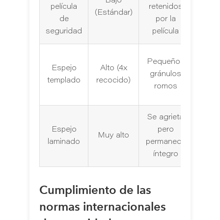
Bajo
de p
película
retenidos
(Estándar)
pa
de
por la
deco
seguridad
película
Gimn
Pequeños
Espejo
Alto (4x
b
gránulos
templado
recocido)
púb
romos
pu
Se agrieta
Asce
Espejo
pero
Muy alto
insta
laminado
permanece
aé
íntegro
Cumplimiento de las
normas internacionales