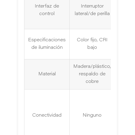
Senso
Interfaz de
Interruptor
táctil
control
lateral/de perilla
intelige
CCT d
Especificaciones
Color fijo, CRI
colore
de iluminación
bajo
CRI 9
Madera/plástico,
Alumin
Material
respaldo de
vidrio 
cobre
cobr
Bluetoo
Conectividad
Ninguno
carg
USB