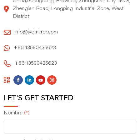
China,Guangdong Province, Zhongshan City NO.8,
Zheng'an Road, Longping Industrial Zone, West
District
info@jydmirror.com
+86 13590435623
+86 13590435623
LET'S GET STARTED
Nombre
(*)