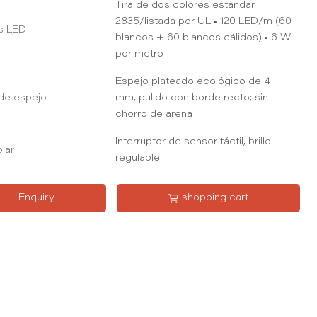
Tira de dos colores estándar
2835/listada por UL • 120 LED/m (60
s LED
blancos + 60 blancos cálidos) • 6 W
por metro
Espejo plateado ecológico de 4
de espejo
mm, pulido con borde recto; sin
chorro de arena
Interruptor de sensor táctil, brillo
iar
regulable
Enquiry
shopping cart