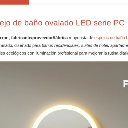
ejo de baño ovalado LED serie PC
rror
,
fabricante/proveedor/fábrica
mayorista de
espejos de baño 
uminado, diseñado para
baños residenciales, suites de hotel, apartam
les ecológicos con iluminación profesional para mejorar la rutina diar